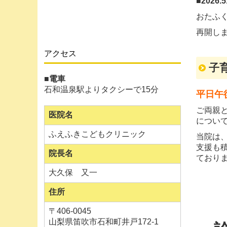
■
2026.5
おたふ
再開し
アクセス
■
2026
子
■電車
学校・
石和温泉駅よりタクシーで15分
平日午
火曜日の
ご両親
直接来
医院名
につい
ご予約
ふえふきこどもクリニック
当院は
支援も
院長名
ており
■
2026
大久保 又一
9/8(
受付終
住所
〒406-0045
山梨県笛吹市石和町井戸172-1
■
2026.5