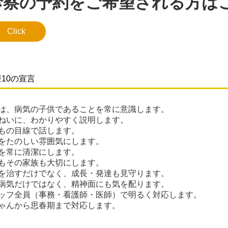
診察の予約をご希望される方は
くのワクチンの在庫残数が少なくなってきました。
りがありますので、しばらくの間かかりつけの方に限らせてい
Click
.14
...午後の診察の休診のお知らせ
(土)は勉強会のため、午前中のみの診療となります。
10の宣言
.14
...おたふくワクチンについて
は、病気の子供であることを常に意識します。
ねいに、わかりやすく説明します。
くのワクチンが入荷しました。
もの目線で話します。
りがありますので、かかりつけの方に限らせていただきます。
をたのしい雰囲気にします。
を常に清潔にします。
やお電話でお問い合わせください。
もその家族も大切にします。
を治すだけでなく、成長・発達も見守ります。
病気だけではなく、精神面にも気を配ります。
.12.10...インフルエンザWEB予約について
ッフ全員（事務・看護師・医師）で明るく対応します。
ルエンザのワクチン接種は１月いっぱいで終了いたします。
ゃんから思春期まで対応します。
EB予約を終了しておりますが、引き続きお電話にてご予約や変