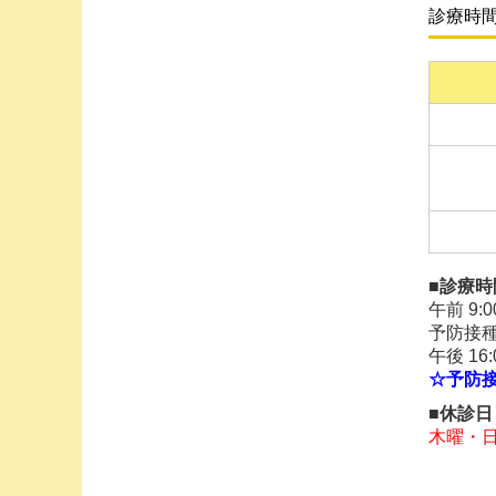
診療時
■2025
今期の
通常の
■
2025.0
10/1
受付終
■診療時
午前 9:0
■
2025.0
予防接種・
午後 16:
R7年8
☆予防
8月22
■
休診日
木曜・
■
2025.0