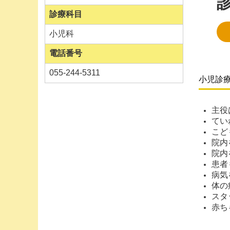
おたふ
診療科目
数に限
小児科
電話番号
■
2026.3
055-244-5311
3/14
小児診療
■
2026.2
主役
てい
おたふ
こど
数に限
院内
院内
来院時
患者
病気
体の
■2025
スタ
インフ
赤ち
現在W