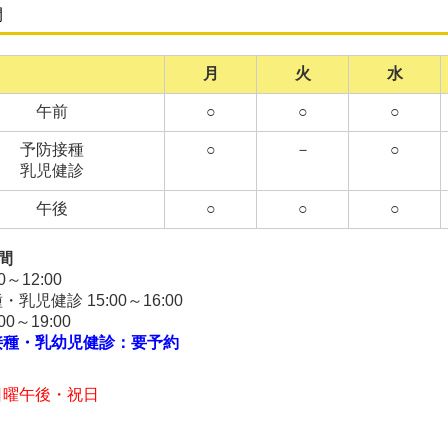
間
.11.17...インフルエンザワクチンについて
点鼻インフルエンザワクチンは終了いたしました。
月
火
水
インフルエンザワクチンは、引き続きWEBで予約できます。
午前
○
○
○
予防接種
○
－
○
9.30
...診
療時間変更のお知らせ
乳児健診
5(水)は小児科勉強会のため
18時まで
の診察となります。
午後
○
○
○
了時刻は
17：30
になります。
間
0～12:00
7.04
...休診のお知らせ
乳児健診 15:00～16:00
00～19:00
月17日(日)～R7年8月21日(木)はお休みさせていただきます。
接種・乳幼児健診：要予約
日(金)より平常通り診療いたします。
日曜午後・祝日
7.18
...インフルエンザWEB予約開始のお知らせ