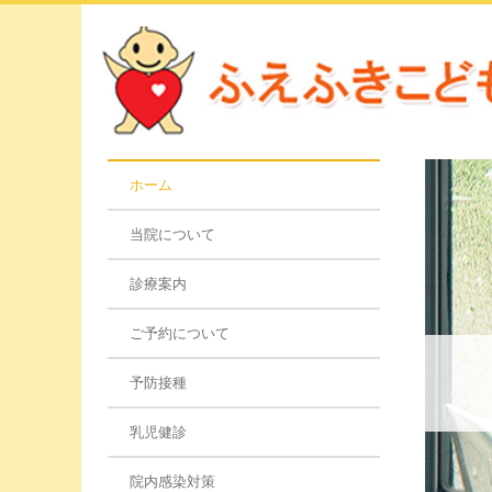
ホーム
当院について
診療案内
ご予約について
予防接種
乳児健診
院内感染対策